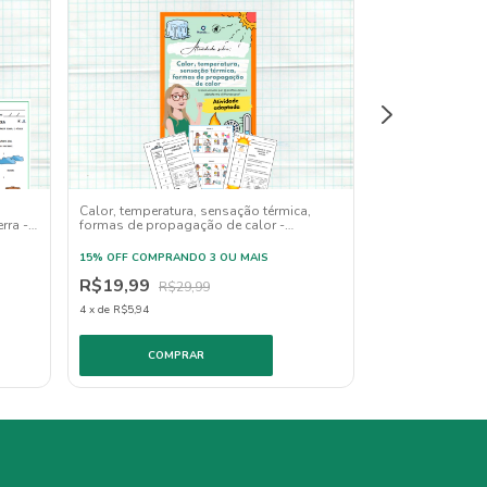
Calor, temperatura, sensação térmica,
Fontes de energi
rra -
formas de propagação de calor -
Adaptada
15% OFF
COMPRAN
15% OFF
COMPRANDO 3 OU MAIS
R$12,00
R$19,99
R$2
R$29,99
2
x
de
R$7,00
4
x
de
R$5,94