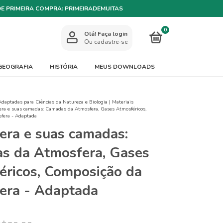
DE PRIMEIRA COMPRA: PRIMEIRADEMUITAS
0
Olá!
Faça login
Ou cadastre-se
GEOGRAFIA
HISTÓRIA
MEUS DOWNLOADS
Adaptadas para Ciências da Natureza e Biologia | Materiais
ra e suas camadas: Camadas da Atmosfera, Gases Atmosféricos,
fera - Adaptada
era e suas camadas:
s da Atmosfera, Gases
éricos, Composição da
era - Adaptada