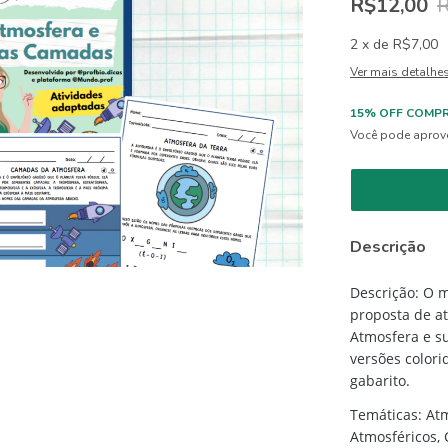
R$12,00
R
2
x
de
R$7,00
Ver mais detalhe
15% OFF COMPR
Você pode aprove
Descrição
​Descrição: O
proposta de at
Atmosfera e s
versões colori
gabarito.
Temáticas: At
Atmosféricos,