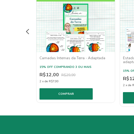
idade adaptada
Camadas Internas da Terra - Adaptada
Estado
adapt
 MAIS
15% OFF
COMPRANDO 3 OU MAIS
15% O
R$12,00
R$29,99
R$1
2
x
de
R$7,00
2
x
de
R