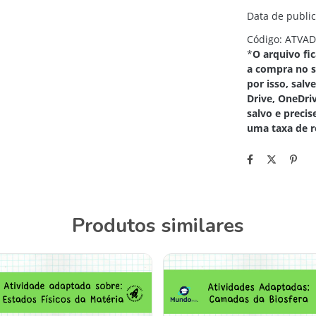
Data de publi
Código: ATVAD
*
O arquivo fi
a compra no s
por isso, sal
Drive, OneDri
salvo e precis
uma taxa de r
Produtos similares