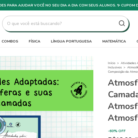
DADES PARA AJUDAR VOCÊ NO SEU DIA A DIA COM SEUS ALUNOS. ✨ CUPOM 
COMBOS
FÍSICA
LÍNGUA PORTUGUESA
MATEMÁTICA
Início
>
Atividades 
Inclusivos
>
Atmosfe
Composição da Atmos
Atmosf
Camada
Atmosf
Atmosf
-
60
%
OFF