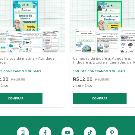
s físicos da matéria - Atividade
Camadas da Biosfera: Atmosfera,
ada
Hidrosfera, Litosfera, Camadas da Te
Adaptada
FF
COMPRANDO 3 OU MAIS
15% OFF
COMPRANDO 3 OU MAIS
2,00
R$12,00
R$29,99
R$29,99
$7,00
2
x
de
R$7,00