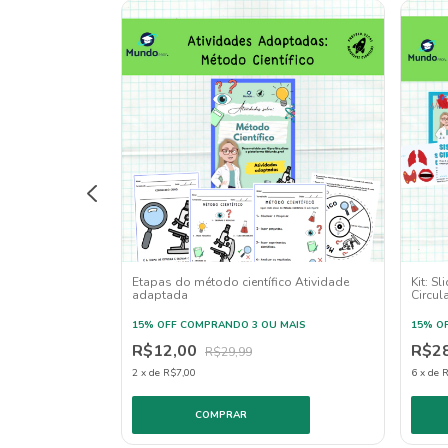
ão de Volta às
Etapas do método científico Atividade
Kit: S
gia - Ensino
adaptada
Circul
) e Ensino
 MAIS
15% OFF
COMPRANDO 3 OU MAIS
15% O
R$12,00
R$2
R$29,99
2
x
de
R$7,00
6
x
de
R