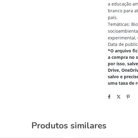
a educação amb
branco para at
país.
Temáticas: Bio
socioambientai
experimental, 
Data de publi
*O arquivo fi
a compra no s
por isso, sal
Drive, OneDri
salvo e precis
uma taxa de r
Produtos similares