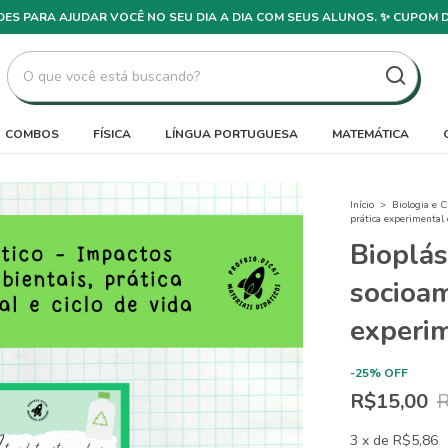
DADES PARA AJUDAR VOCÊ NO SEU DIA A DIA COM SEUS ALUNOS. ✨ CUPOM 
COMBOS
FÍSICA
LÍNGUA PORTUGUESA
MATEMÁTICA
Início
>
Biologia e C
prática experimental e
Bioplás
socioam
experim
-
25
%
OFF
R$15,00
R
3
x
de
R$5,86