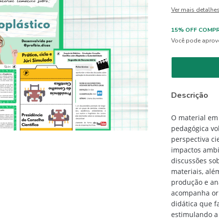
Ver mais detalhe
15% OFF COMPR
Você pode aprove
Descrição
O material em
pedagógica vo
perspectiva ci
impactos ambie
discussões sob
materiais, alé
produção e aná
acompanha ori
didática que f
estimulando a 