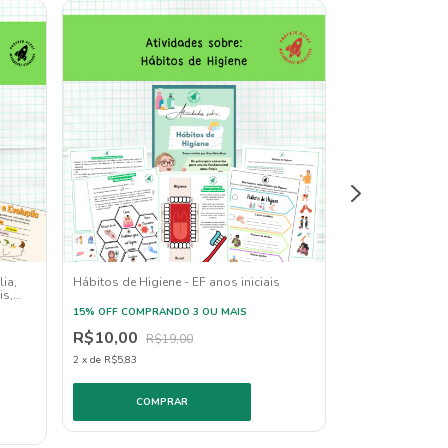
ia,
Hábitos de Higiene - EF anos iniciais
ANOS INICIAIS -
is,
Ambiental : meio
15% OFF
COMPRANDO 3 OU MAIS
5RS
R$10,00
15% OFF
COMPRAN
R$19,00
R$13,00
2
x
de
R$5,83
R$1
3
x
de
R$5,08