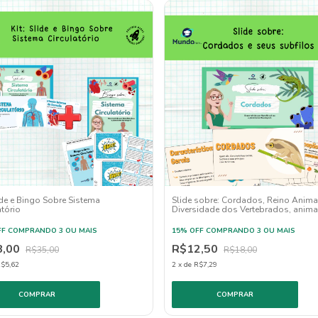
lide e Bingo Sobre Sistema
Slide sobre: Cordados, Reino Animal
atório
Diversidade dos Vertebrados, anima
animal
FF
COMPRANDO 3 OU MAIS
15% OFF
COMPRANDO 3 OU MAIS
8,00
R$12,50
R$35,00
R$18,00
$5,62
2
x
de
R$7,29