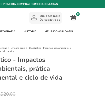
DE PRIMEIRA COMPRA: PRIMEIRADEMUITAS
0
Olá!
Faça login
Ou cadastre-se
GEOGRAFIA
HISTÓRIA
MEUS DOWNLOADS
iências
>
Anos Iniciais
>
Bioplástico - Impactos socioambientais,
 ciclo de vida
tico - Impactos
bientais, prática
ental e ciclo de vida
$20,00