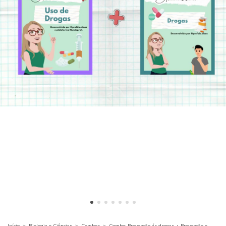
Início
>
Biologia e Ciências
>
Combos
>
Combo: Prevenção ás drogas + Prevenção e