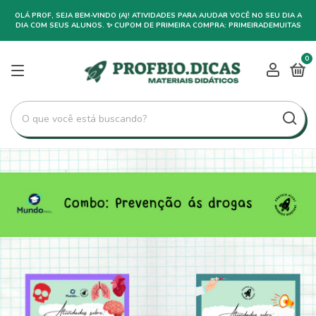
OLÁ PROF, SEJA BEM-VINDO (A)! ATIVIDADES PARA AJUDAR VOCÊ NO SEU DIA A
DIA COM SEUS ALUNOS. ✨ CUPOM DE PRIMEIRA COMPRA: PRIMEIRADEMUITAS
0