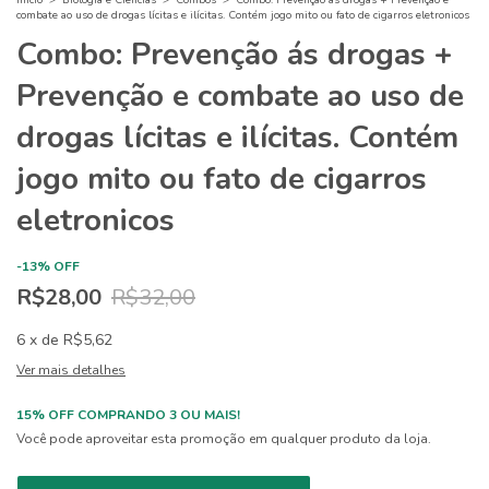
combate ao uso de drogas lícitas e ilícitas. Contém jogo mito ou fato de cigarros eletronicos
Combo: Prevenção ás drogas +
Prevenção e combate ao uso de
drogas lícitas e ilícitas. Contém
jogo mito ou fato de cigarros
eletronicos
-
13
%
OFF
R$28,00
R$32,00
6
x
de
R$5,62
Ver mais detalhes
15% OFF COMPRANDO 3 OU MAIS!
Você pode aproveitar esta promoção em qualquer produto da loja.