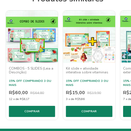
COMBOS - 5 SLIDES (Leia a
Kit slide + atividade
Com
Descrição)
interativa sobre vitaminas
exte
inter
15% OFF
COMPRANDO 3 OU
15% OFF
COMPRANDO 3 OU
15% 
MAIS
MAIS
MAIS
R$60,00
R$15,00
R$
R$64,80
R$19,90
12
x
de
R$6,17
3
x
de
R$5,86
7
x
d