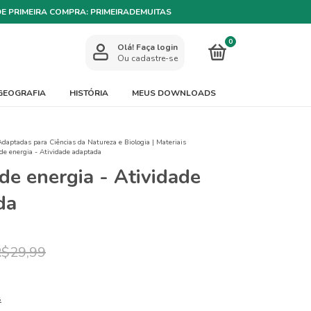
DE PRIMEIRA COMPRA: PRIMEIRADEMUITAS
0
Olá!
Faça login
Ou cadastre-se
GEOGRAFIA
HISTÓRIA
MEUS DOWNLOADS
Adaptadas para Ciências da Natureza e Biologia | Materiais
de energia - Atividade adaptada
de energia - Atividade
da
$29,99
s