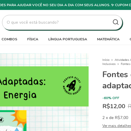
DADES PARA AJUDAR VOCÊ NO SEU DIA A DIA COM SEUS ALUNOS. ✨ CUPOM 
COMBOS
FÍSICA
LÍNGUA PORTUGUESA
MATEMÁTICA
Início
>
Atividades 
Inclusivos
>
Fontes 
Fontes 
adapta
-
60
%
OFF
R$12,00
R
2
x
de
R$7,00
Ver mais detalhe