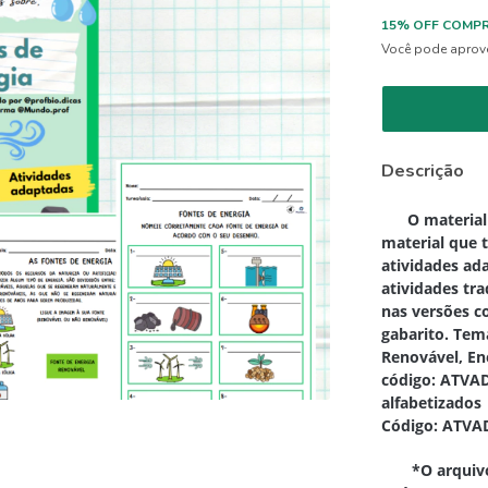
15% OFF COMPR
Você pode aprove
Descrição
​O material 
material que 
atividades ad
atividades tr
nas versões c
gabarito. Temá
Renovável, En
código: ATVAD
alfabetizados
Código: ATVA
*O arquivo f