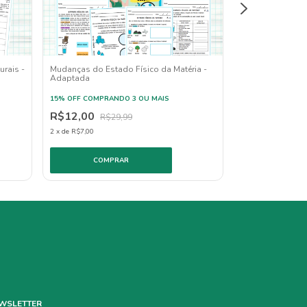
urais -
Mudanças do Estado Físico da Matéria -
Mudanças Climát
Adaptada
Ambiente, Causa
Adaptada
15% OFF
COMPRANDO 3 OU MAIS
15% OFF
COMPRAN
R$12,00
R$29,99
R$12,00
R$2
2
x
de
R$7,00
2
x
de
R$7,00
WSLETTER