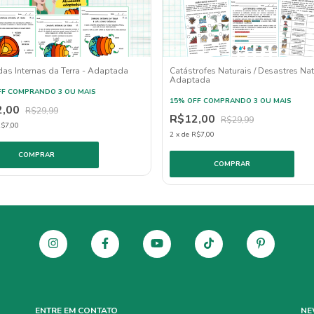
s Internas da Terra - Adaptada
Catástrofes Naturais / Desastres Nat
Adaptada
FF
COMPRANDO 3 OU MAIS
15% OFF
COMPRANDO 3 OU MAIS
2,00
R$29,99
R$12,00
R$29,99
$7,00
2
x
de
R$7,00
ENTRE EM CONTATO
NE