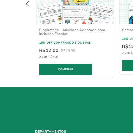
idade adaptada
Biopirataria – Atividade Adaptada para
Camada
Inclusão Escolar
 MAIS
15% O
15% OFF
COMPRANDO 3 OU MAIS
R$1
R$12,00
R$29,99
2
x
de
R
2
x
de
R$7,00
DEPARTAMENTOS