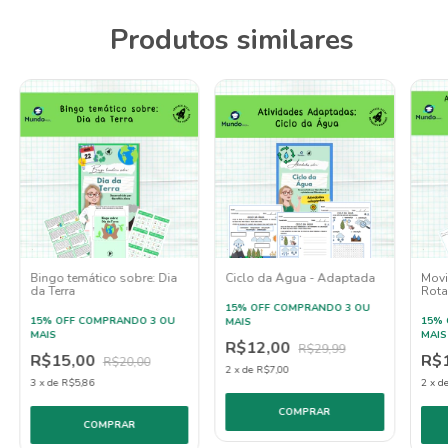
Produtos similares
Bingo temático sobre: Dia
Ciclo da Água - Adaptada
Movi
da Terra
Rota
Plan
15% OFF
COMPRANDO 3 OU
15% OFF
COMPRANDO 3 OU
15% 
MAIS
MAIS
MAIS
R$12,00
R$29,99
R$15,00
R$
R$20,00
2
x
de
R$7,00
3
x
de
R$5,86
2
x
d